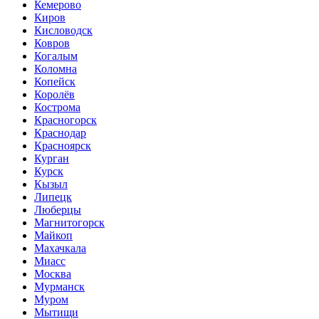
Кемерово
Киров
Кисловодск
Ковров
Когалым
Коломна
Копейск
Королёв
Кострома
Красногорск
Краснодар
Красноярск
Курган
Курск
Кызыл
Липецк
Люберцы
Магнитогорск
Майкоп
Махачкала
Миасс
Москва
Мурманск
Муром
Мытищи