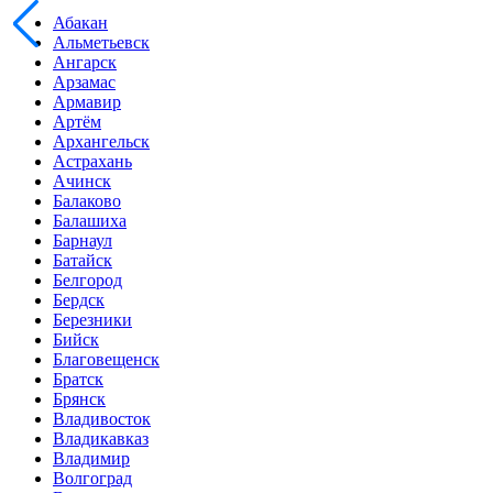
Абакан
Альметьевск
Ангарск
Арзамас
Армавир
Артём
Архангельск
Астрахань
Ачинск
Балаково
Балашиха
Барнаул
Батайск
Белгород
Бердск
Березники
Бийск
Благовещенск
Братск
Брянск
Владивосток
Владикавказ
Владимир
Волгоград