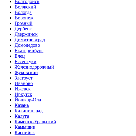
Волгодонск
Волжский
Вологда
Воронеж
Грозный
Дербент
Дзержинск
Димитровград
Домодедово
Екатеринбург
Елец
Ессентуки
Железнодорожный
Жуковский
Златоуст
Иваново
Ижевск
Иркутск
Йошкар-Ола
Казань
Калининград
Калуга
Каменск-Уральский
Камышин
Каспийск