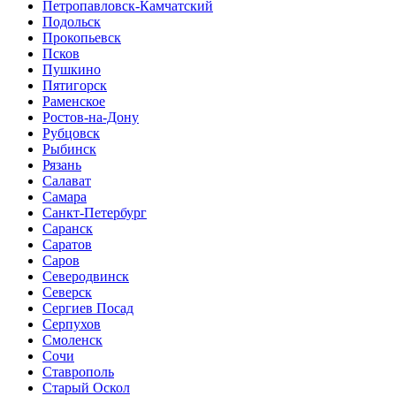
Петропавловск-Камчатский
Подольск
Прокопьевск
Псков
Пушкино
Пятигорск
Раменское
Ростов-на-Дону
Рубцовск
Рыбинск
Рязань
Салават
Самара
Санкт-Петербург
Саранск
Саратов
Саров
Северодвинск
Северск
Сергиев Посад
Серпухов
Смоленск
Сочи
Ставрополь
Старый Оскол