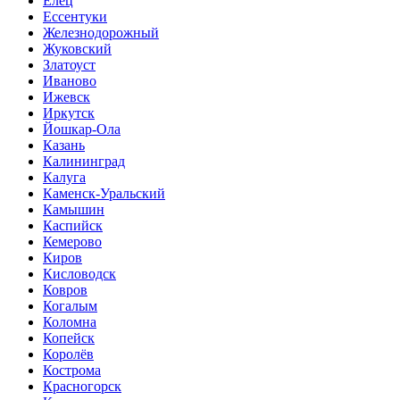
Елец
Ессентуки
Железнодорожный
Жуковский
Златоуст
Иваново
Ижевск
Иркутск
Йошкар-Ола
Казань
Калининград
Калуга
Каменск-Уральский
Камышин
Каспийск
Кемерово
Киров
Кисловодск
Ковров
Когалым
Коломна
Копейск
Королёв
Кострома
Красногорск