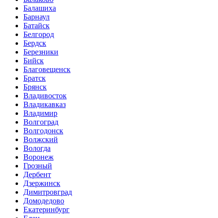
Балашиха
Барнаул
Батайск
Белгород
Бердск
Березники
Бийск
Благовещенск
Братск
Брянск
Владивосток
Владикавказ
Владимир
Волгоград
Волгодонск
Волжский
Вологда
Воронеж
Грозный
Дербент
Дзержинск
Димитровград
Домодедово
Екатеринбург