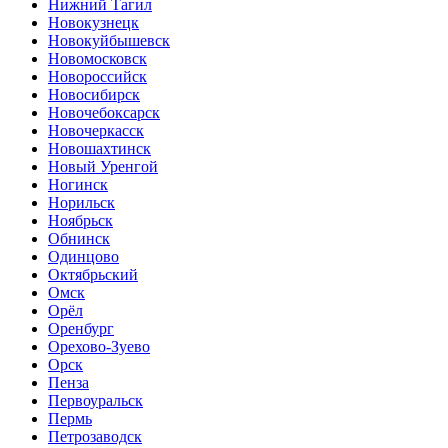
Нижний Тагил
Новокузнецк
Новокуйбышевск
Новомосковск
Новороссийск
Новосибирск
Новочебоксарск
Новочеркасск
Новошахтинск
Новый Уренгой
Ногинск
Норильск
Ноябрьск
Обнинск
Одинцово
Октябрьский
Омск
Орёл
Оренбург
Орехово-Зуево
Орск
Пенза
Первоуральск
Пермь
Петрозаводск