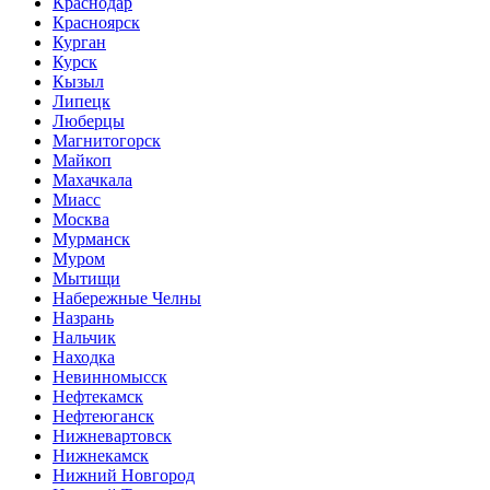
Краснодар
Красноярск
Курган
Курск
Кызыл
Липецк
Люберцы
Магнитогорск
Майкоп
Махачкала
Миасс
Москва
Мурманск
Муром
Мытищи
Набережные Челны
Назрань
Нальчик
Находка
Невинномысск
Нефтекамск
Нефтеюганск
Нижневартовск
Нижнекамск
Нижний Новгород