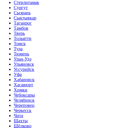
Стерлитамак
Сургут
Сызрань
Сыктывкар
Таганрог
Тамбов
Тверь
Тольятти
Томск
Тула
Тюмень
Улан-Удэ
Ульяновск
Уссурийск
Уфа
Хабаровск
Хасавюрт
Химки
Чебоксары
Челябинск
Череповец
Черкесск
Чита
Шахты
Щёлково