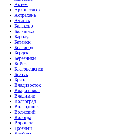
Артём
Архангельск
Астрахань
Ачинск
Балаково
Балашиха
Барнаул
Батайск
Белгород
Бердск
Березники
Бийск
Благовещенск
Братск
Брянск
Владивосток
Владикавказ
Владимир
Волгоград
Волгодонск
Волжский
Вологда
Воронеж
Грозный
Дербент