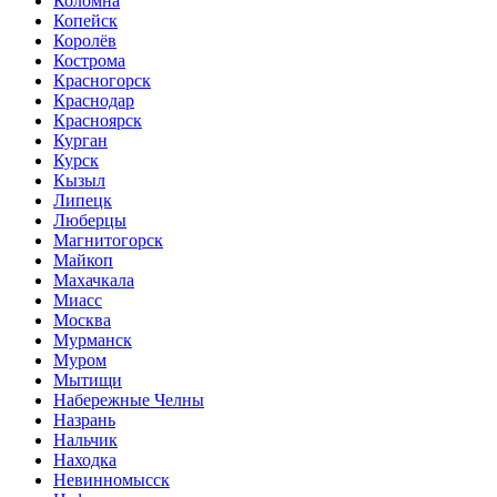
Коломна
Копейск
Королёв
Кострома
Красногорск
Краснодар
Красноярск
Курган
Курск
Кызыл
Липецк
Люберцы
Магнитогорск
Майкоп
Махачкала
Миасс
Москва
Мурманск
Муром
Мытищи
Набережные Челны
Назрань
Нальчик
Находка
Невинномысск