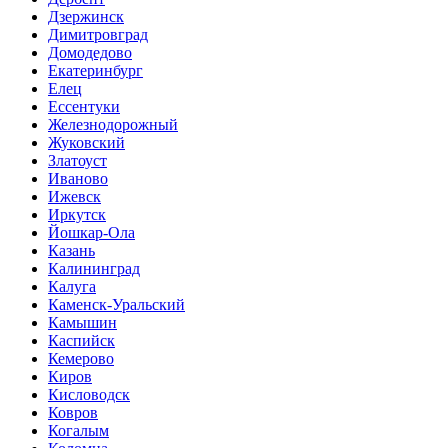
Дзержинск
Димитровград
Домодедово
Екатеринбург
Елец
Ессентуки
Железнодорожный
Жуковский
Златоуст
Иваново
Ижевск
Иркутск
Йошкар-Ола
Казань
Калининград
Калуга
Каменск-Уральский
Камышин
Каспийск
Кемерово
Киров
Кисловодск
Ковров
Когалым